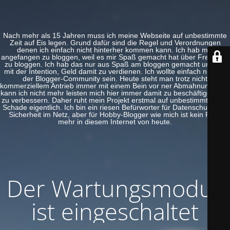
Nach mehr als 15 Jahren muss ich meine Webseite auf unbestimmte
Zeit auf Eis legen. Grund dafür sind die Regel und Verordnungen
denen ich einfach nicht hinterher kommen kann. Ich hab mal
angefangen zu bloggen, weil es mir Spaß gemacht hat über Freeware
zu bloggen. Ich hab das nur aus Spaß am bloggen gemacht und nie
mit der Intention, Geld damit zu verdienen. Ich wollte einfach nur Teil
der Blogger-Community sein. Heute steht man trotz nicht
kommerziellem Antrieb immer mit einem Bein vor ner Abmahnung. Das
kann ich nicht mehr leisten mich hier immer damit zu beschäftigen und
zu verbessern. Daher ruht mein Projekt erstmal auf unbestimmte Zeit.
Schade eigentlich. Ich bin ein riesen Befürworter für Datenschutz und
Sicherheit im Netz, aber für Hobby-Blogger wie mich ist kein Platz
mehr in diesem Internet von heute.
Der Wartungsmodus
ist eingeschaltet