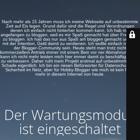
Nach mehr als 15 Jahren muss ich meine Webseite auf unbestimmte
Zeit auf Eis legen. Grund dafür sind die Regel und Verordnungen
denen ich einfach nicht hinterher kommen kann. Ich hab mal
angefangen zu bloggen, weil es mir Spaß gemacht hat über Freeware
zu bloggen. Ich hab das nur aus Spaß am bloggen gemacht und nie
mit der Intention, Geld damit zu verdienen. Ich wollte einfach nur Teil
der Blogger-Community sein. Heute steht man trotz nicht
kommerziellem Antrieb immer mit einem Bein vor ner Abmahnung. Das
kann ich nicht mehr leisten mich hier immer damit zu beschäftigen und
zu verbessern. Daher ruht mein Projekt erstmal auf unbestimmte Zeit.
Schade eigentlich. Ich bin ein riesen Befürworter für Datenschutz und
Sicherheit im Netz, aber für Hobby-Blogger wie mich ist kein Platz
mehr in diesem Internet von heute.
Der Wartungsmodus
ist eingeschaltet