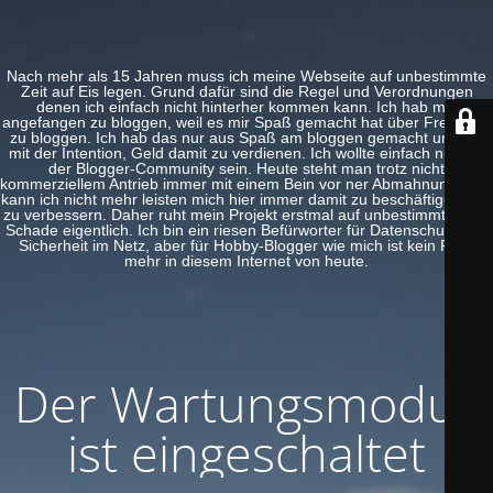
Nach mehr als 15 Jahren muss ich meine Webseite auf unbestimmte
Zeit auf Eis legen. Grund dafür sind die Regel und Verordnungen
denen ich einfach nicht hinterher kommen kann. Ich hab mal
angefangen zu bloggen, weil es mir Spaß gemacht hat über Freeware
zu bloggen. Ich hab das nur aus Spaß am bloggen gemacht und nie
mit der Intention, Geld damit zu verdienen. Ich wollte einfach nur Teil
der Blogger-Community sein. Heute steht man trotz nicht
kommerziellem Antrieb immer mit einem Bein vor ner Abmahnung. Das
kann ich nicht mehr leisten mich hier immer damit zu beschäftigen und
zu verbessern. Daher ruht mein Projekt erstmal auf unbestimmte Zeit.
Schade eigentlich. Ich bin ein riesen Befürworter für Datenschutz und
Sicherheit im Netz, aber für Hobby-Blogger wie mich ist kein Platz
mehr in diesem Internet von heute.
Der Wartungsmodus
ist eingeschaltet