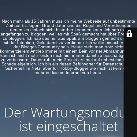
Nach mehr als 15 Jahren muss ich meine Webseite auf unbestimmte
Zeit auf Eis legen. Grund dafür sind die Regel und Verordnungen
denen ich einfach nicht hinterher kommen kann. Ich hab mal
angefangen zu bloggen, weil es mir Spaß gemacht hat über Freeware
zu bloggen. Ich hab das nur aus Spaß am bloggen gemacht und nie
mit der Intention, Geld damit zu verdienen. Ich wollte einfach nur Teil
der Blogger-Community sein. Heute steht man trotz nicht
kommerziellem Antrieb immer mit einem Bein vor ner Abmahnung. Das
kann ich nicht mehr leisten mich hier immer damit zu beschäftigen und
zu verbessern. Daher ruht mein Projekt erstmal auf unbestimmte Zeit.
Schade eigentlich. Ich bin ein riesen Befürworter für Datenschutz und
Sicherheit im Netz, aber für Hobby-Blogger wie mich ist kein Platz
mehr in diesem Internet von heute.
Der Wartungsmodus
ist eingeschaltet