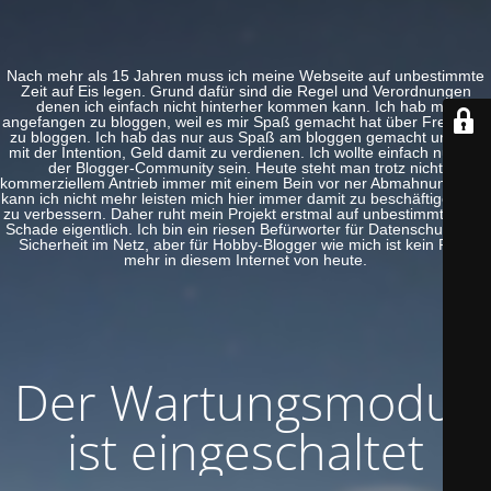
Nach mehr als 15 Jahren muss ich meine Webseite auf unbestimmte
Zeit auf Eis legen. Grund dafür sind die Regel und Verordnungen
denen ich einfach nicht hinterher kommen kann. Ich hab mal
angefangen zu bloggen, weil es mir Spaß gemacht hat über Freeware
zu bloggen. Ich hab das nur aus Spaß am bloggen gemacht und nie
mit der Intention, Geld damit zu verdienen. Ich wollte einfach nur Teil
der Blogger-Community sein. Heute steht man trotz nicht
kommerziellem Antrieb immer mit einem Bein vor ner Abmahnung. Das
kann ich nicht mehr leisten mich hier immer damit zu beschäftigen und
zu verbessern. Daher ruht mein Projekt erstmal auf unbestimmte Zeit.
Schade eigentlich. Ich bin ein riesen Befürworter für Datenschutz und
Sicherheit im Netz, aber für Hobby-Blogger wie mich ist kein Platz
mehr in diesem Internet von heute.
Der Wartungsmodus
ist eingeschaltet