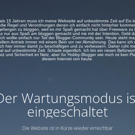
ls 15 Jahren muss ich meine Webseite auf unbestimmte Zeit auf Eis 
 die Regel und Verordnungen denen ich einfach nicht hinterher komme
efangen zu bloggen, weil es mir Spaß gemacht hat über Freeware zu 
s nur aus Spaß am bloggen gemacht und nie mit der Intention, Geld d
Ich wollte einfach nur Teil der Blogger-Community sein. Heute steht man
llem Antrieb immer mit einem Bein vor ner Abmahnung. Das kann ich 
ich hier immer damit zu beschäftigen und zu verbessern. Daher ruht me
al auf unbestimmte Zeit. Schade eigentlich. Ich bin ein riesen Befürwort
z und Sicherheit im Netz, aber für Hobby-Blogger wie mich ist kein Pl
diesem Internet von heute.
Der Wartungsmodus is
eingeschaltet
Die Website ist in Kürze wieder erreichbar