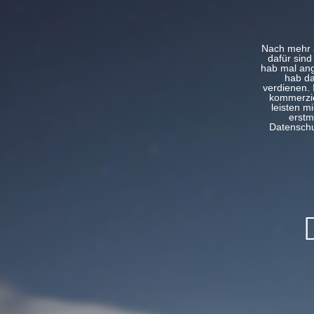
Nach mehr a
dafür sind
hab mal ang
hab da
verdienen. 
kommerzie
leisten m
erstm
Datenschut