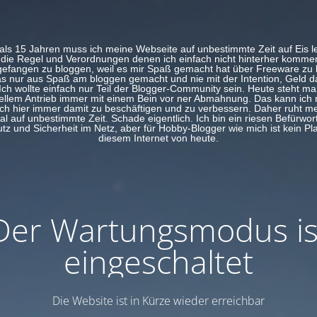
ls 15 Jahren muss ich meine Webseite auf unbestimmte Zeit auf Eis 
 die Regel und Verordnungen denen ich einfach nicht hinterher komme
efangen zu bloggen, weil es mir Spaß gemacht hat über Freeware zu 
s nur aus Spaß am bloggen gemacht und nie mit der Intention, Geld d
Ich wollte einfach nur Teil der Blogger-Community sein. Heute steht man
llem Antrieb immer mit einem Bein vor ner Abmahnung. Das kann ich 
ich hier immer damit zu beschäftigen und zu verbessern. Daher ruht me
al auf unbestimmte Zeit. Schade eigentlich. Ich bin ein riesen Befürwort
z und Sicherheit im Netz, aber für Hobby-Blogger wie mich ist kein Pl
diesem Internet von heute.
Der Wartungsmodus is
eingeschaltet
Die Website ist in Kürze wieder erreichbar