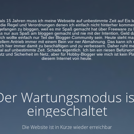
ls 15 Jahren muss ich meine Webseite auf unbestimmte Zeit auf Eis 
 die Regel und Verordnungen denen ich einfach nicht hinterher komme
efangen zu bloggen, weil es mir Spaß gemacht hat über Freeware zu 
s nur aus Spaß am bloggen gemacht und nie mit der Intention, Geld d
Ich wollte einfach nur Teil der Blogger-Community sein. Heute steht man
llem Antrieb immer mit einem Bein vor ner Abmahnung. Das kann ich 
ich hier immer damit zu beschäftigen und zu verbessern. Daher ruht me
al auf unbestimmte Zeit. Schade eigentlich. Ich bin ein riesen Befürwort
z und Sicherheit im Netz, aber für Hobby-Blogger wie mich ist kein Pl
diesem Internet von heute.
Der Wartungsmodus is
eingeschaltet
Die Website ist in Kürze wieder erreichbar