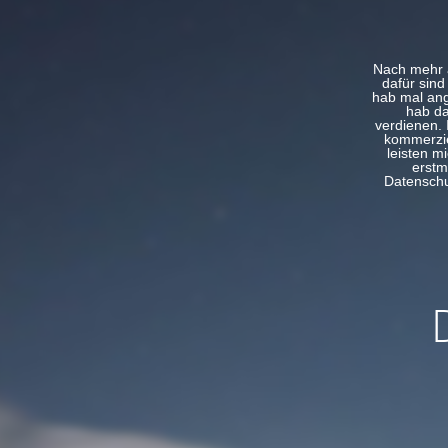
Nach mehr a
dafür sind
hab mal ang
hab da
verdienen. 
kommerzie
leisten m
erstm
Datenschut