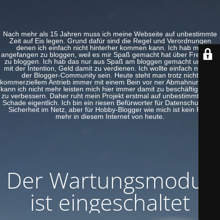
Nach mehr als 15 Jahren muss ich meine Webseite auf unbestimmte
Zeit auf Eis legen. Grund dafür sind die Regel und Verordnungen
denen ich einfach nicht hinterher kommen kann. Ich hab mal
angefangen zu bloggen, weil es mir Spaß gemacht hat über Freeware
zu bloggen. Ich hab das nur aus Spaß am bloggen gemacht und nie
mit der Intention, Geld damit zu verdienen. Ich wollte einfach nur Teil
der Blogger-Community sein. Heute steht man trotz nicht
kommerziellem Antrieb immer mit einem Bein vor ner Abmahnung. Das
kann ich nicht mehr leisten mich hier immer damit zu beschäftigen und
zu verbessern. Daher ruht mein Projekt erstmal auf unbestimmte Zeit.
Schade eigentlich. Ich bin ein riesen Befürworter für Datenschutz und
Sicherheit im Netz, aber für Hobby-Blogger wie mich ist kein Platz
mehr in diesem Internet von heute.
Der Wartungsmodus
ist eingeschaltet