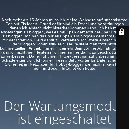
Nach mehr als 15 Jahren muss ich meine Webseite auf unbestimmte
Zeit auf Eis legen. Grund dafür sind die Regel und Verordnungen
denen ich einfach nicht hinterher kommen kann. Ich hab mal
angefangen zu bloggen, weil es mir Spaß gemacht hat über Freeware
zu bloggen. Ich hab das nur aus Spaß am bloggen gemacht und nie
mit der Intention, Geld damit zu verdienen. Ich wollte einfach nur Teil
der Blogger-Community sein. Heute steht man trotz nicht
kommerziellem Antrieb immer mit einem Bein vor ner Abmahnung. Das
kann ich nicht mehr leisten mich hier immer damit zu beschäftigen und
zu verbessern. Daher ruht mein Projekt erstmal auf unbestimmte Zeit.
Schade eigentlich. Ich bin ein riesen Befürworter für Datenschutz und
Sicherheit im Netz, aber für Hobby-Blogger wie mich ist kein Platz
mehr in diesem Internet von heute.
Der Wartungsmodus
ist eingeschaltet