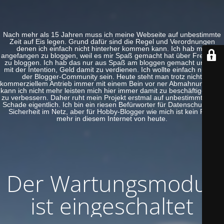
Nach mehr als 15 Jahren muss ich meine Webseite auf unbestimmte
Zeit auf Eis legen. Grund dafür sind die Regel und Verordnungen
denen ich einfach nicht hinterher kommen kann. Ich hab mal
angefangen zu bloggen, weil es mir Spaß gemacht hat über Freeware
zu bloggen. Ich hab das nur aus Spaß am bloggen gemacht und nie
mit der Intention, Geld damit zu verdienen. Ich wollte einfach nur Teil
der Blogger-Community sein. Heute steht man trotz nicht
kommerziellem Antrieb immer mit einem Bein vor ner Abmahnung. Das
kann ich nicht mehr leisten mich hier immer damit zu beschäftigen und
zu verbessern. Daher ruht mein Projekt erstmal auf unbestimmte Zeit.
Schade eigentlich. Ich bin ein riesen Befürworter für Datenschutz und
Sicherheit im Netz, aber für Hobby-Blogger wie mich ist kein Platz
mehr in diesem Internet von heute.
Der Wartungsmodus
ist eingeschaltet