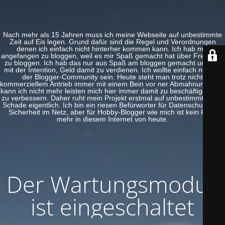
Nach mehr als 15 Jahren muss ich meine Webseite auf unbestimmte
Zeit auf Eis legen. Grund dafür sind die Regel und Verordnungen
denen ich einfach nicht hinterher kommen kann. Ich hab mal
angefangen zu bloggen, weil es mir Spaß gemacht hat über Freeware
zu bloggen. Ich hab das nur aus Spaß am bloggen gemacht und nie
mit der Intention, Geld damit zu verdienen. Ich wollte einfach nur Teil
der Blogger-Community sein. Heute steht man trotz nicht
kommerziellem Antrieb immer mit einem Bein vor ner Abmahnung. Das
kann ich nicht mehr leisten mich hier immer damit zu beschäftigen und
zu verbessern. Daher ruht mein Projekt erstmal auf unbestimmte Zeit.
Schade eigentlich. Ich bin ein riesen Befürworter für Datenschutz und
Sicherheit im Netz, aber für Hobby-Blogger wie mich ist kein Platz
mehr in diesem Internet von heute.
Der Wartungsmodus
ist eingeschaltet