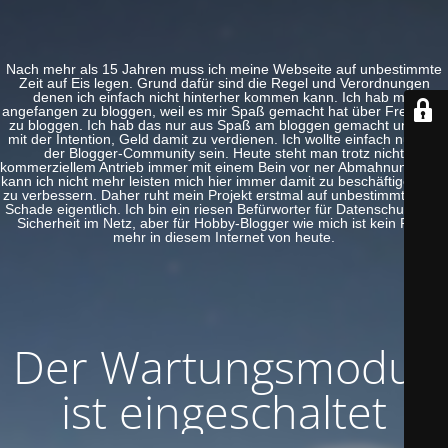
Nach mehr als 15 Jahren muss ich meine Webseite auf unbestimmte
Zeit auf Eis legen. Grund dafür sind die Regel und Verordnungen
denen ich einfach nicht hinterher kommen kann. Ich hab mal
angefangen zu bloggen, weil es mir Spaß gemacht hat über Freeware
zu bloggen. Ich hab das nur aus Spaß am bloggen gemacht und nie
mit der Intention, Geld damit zu verdienen. Ich wollte einfach nur Teil
der Blogger-Community sein. Heute steht man trotz nicht
kommerziellem Antrieb immer mit einem Bein vor ner Abmahnung. Das
kann ich nicht mehr leisten mich hier immer damit zu beschäftigen und
zu verbessern. Daher ruht mein Projekt erstmal auf unbestimmte Zeit.
Schade eigentlich. Ich bin ein riesen Befürworter für Datenschutz und
Sicherheit im Netz, aber für Hobby-Blogger wie mich ist kein Platz
mehr in diesem Internet von heute.
Der Wartungsmodus
ist eingeschaltet